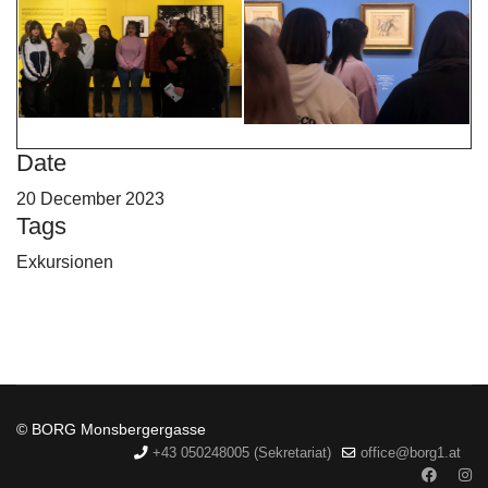
Date
20 December 2023
Tags
Exkursionen
© BORG Monsbergergasse
+43 050248005 (Sekretariat)
office@borg1.at